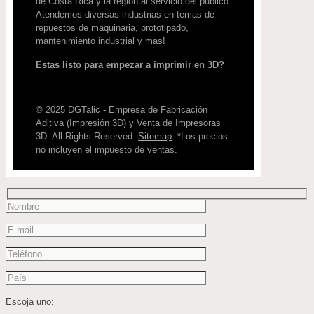
de Costa Rica y la región al servicio del publico.
Atendemos diversas industrias en temas de
repuestos de maquinaria, prototipado,
mantenimiento industrial y mas!
Estas listo para empezar a imprimir en 3D?
© 2025 DGTalic - Empresa de Fabricación
Aditiva (Impresión 3D) y Venta de Impresoras
3D. All Rights Reserved.
Sitemap
. *Los precios
no incluyen el impuesto de ventas.
Escoja uno: