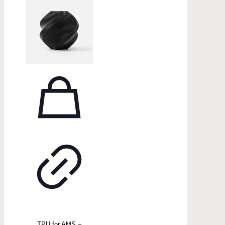
TPU for AMS –