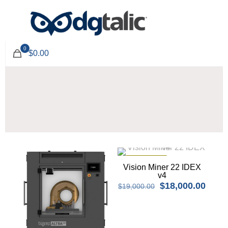
0
$0.00
EN OFERTA
Vision Miner 22 IDEX
v4
El
El
$
18,000.00
$
19,000.00
precio
preci
original
actua
era:
es:
$19,000.00.
$18,0