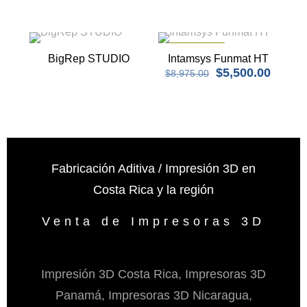
EN OFERTA
BigRep STUDIO
Intamsys Funmat HT
El
El
$
5,500.00
$
8,975.00
precio
precio
original
actual
era:
es:
$8,975.00.
$5,500
Fabricación Aditiva / Impresión 3D en
Costa Rica y la región
Venta de Impresoras 3D
Impresión 3D Costa Rica, Impresoras 3D
Panamá, Impresoras 3D Nicaragua,