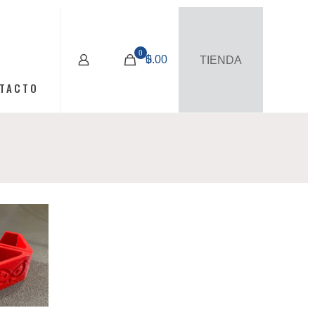
0
$
0.00
TIENDA
TACTO