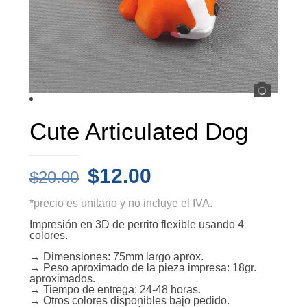
Cute Articulated Dog
El
El
$
12.00
$
20.00
precio
precio
*precio es unitario y no incluye el IVA.
original
actual
Impresión en 3D de perrito flexible usando 4
era:
es:
colores.
$20.00.
$12.00.
→ Dimensiones: 75mm largo aprox.
→ Peso aproximado de la pieza impresa: 18gr.
aproximados.
→ Tiempo de entrega: 24-48 horas.
→ Otros colores disponibles bajo pedido.