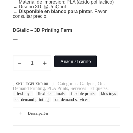
→ Material de impresión: PLA (ácido polilactico)
→ Diseño 3D: @UniQrint
→
Disponible en blanco para pintar
. Favor
consultar precio.
DGtalic – 3D Printing Farm
—
Cute
Añadir al carrito
Articulated
Dog
cantidad
Categorías:
Gadgets
,
On-
SKU:
DGFLXK9-001
Demand Printing
,
PLA Prints
,
Services
Etiquetas:
flexi toys
flexible animals
flexible prints
kids toys
on-demand printing
on-demand services
Descripción