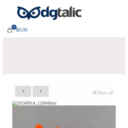
0
$0.00
Show all