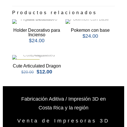
Productos relacionados
Holder Decorativo para
Pokemon con base
Incienso
$
24.00
$
24.00
EN OFERTA
Cute Articulated Dragon
El
El
$
12.00
$
20.00
precio
precio
original
actual
era:
es:
$20.00.
$12.00.
Fabricación Aditiva / Impresión 3D en
Costa Rica y la región
Venta de Impresoras 3D