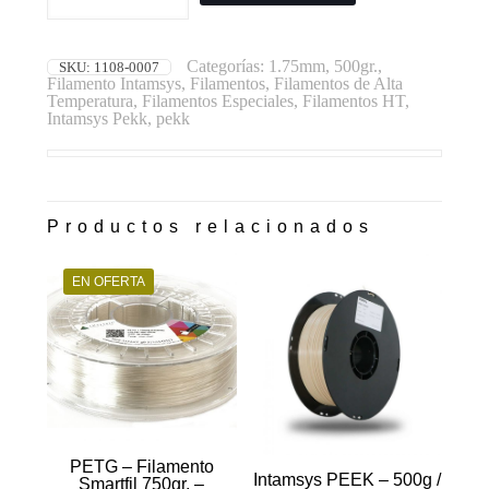
-
500g
/
1.75mm
Categorías:
1.75mm
,
500gr.
,
SKU:
1108-0007
(Natural)
Filamento Intamsys
,
Filamentos
,
Filamentos de Alta
cantidad
Temperatura
,
Filamentos Especiales
,
Filamentos HT
,
Intamsys Pekk
,
pekk
Productos relacionados
EN OFERTA
PETG – Filamento
Intamsys PEEK – 500g /
Smartfil 750gr. –