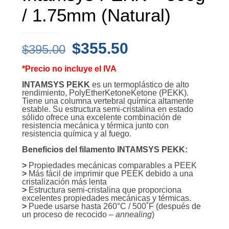
/ 1.75mm (Natural)
El
El
$
355.50
$
395.00
precio
precio
*Precio no incluye el IVA
original
actual
INTAMSYS PEKK
es un termoplástico de alto
era:
es:
rendimiento, PolyEtherKetoneKetone (PEKK).
Tiene una columna vertebral química altamente
$395.00.
$355.50.
estable. Su estructura semi-cristalina en estado
sólido ofrece una excelente combinación de
resistencia mecánica y térmica junto con
resistencia química y al fuego.
Beneficios del filamento INTAMSYS PEKK:
>
Propiedades mecánicas comparables a PEEK
>
Más fácil de imprimir que PEEK debido a una
cristalización más lenta
>
Estructura semi-cristalina que proporciona
excelentes propiedades mecánicas y térmicas.
>
Puede usarse hasta 260°C / 500˚F (después de
un proceso de recocido –
annealing
)