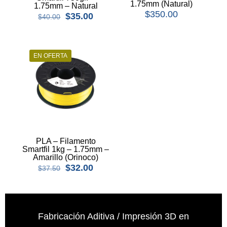
1.75mm (Natural)
1.75mm – Natural
$
350.00
El
El
$
35.00
$
40.00
precio
precio
original
actual
era:
es:
$40.00.
$35.00.
EN OFERTA
PLA – Filamento
Smartfil 1kg – 1.75mm –
Amarillo (Orinoco)
El
El
$
32.00
$
37.50
precio
precio
original
actual
era:
es:
$37.50.
$32.00.
Fabricación Aditiva / Impresión 3D en