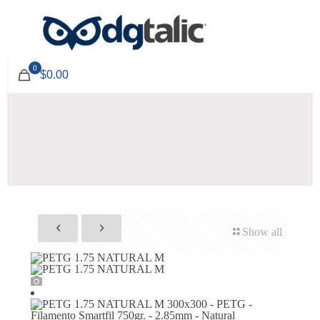
0
$0.00
Show all