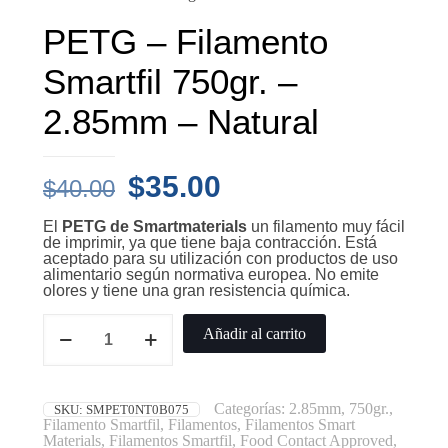
PETG – Filamento
Smartfil 750gr. –
2.85mm – Natural
$
35.00
$
40.00
El
PETG de Smartmaterials
un filamento muy fácil
de imprimir, ya que tiene baja contracción. Está
aceptado para su utilización con productos de uso
alimentario según normativa europea. No emite
olores y tiene una gran resistencia química.
Añadir al carrito
Categorías:
2.85mm
,
750gr.
,
SKU:
SMPET0NT0B075
Filamento Smartfil
,
Filamentos
,
Filamentos Smart
Materials
,
Filamentos Smartfil
,
Food Contact Approved
,