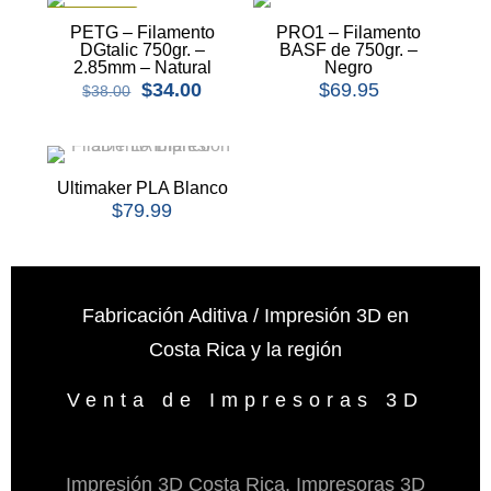
EN OFERTA
PETG – Filamento
PRO1 – Filamento
DGtalic 750gr. –
BASF de 750gr. –
2.85mm – Natural
Negro
$
34.00
$
69.95
$
38.00
Ultimaker PLA Blanco
$
79.99
Fabricación Aditiva / Impresión 3D en
Costa Rica y la región
Venta de Impresoras 3D
Impresión 3D Costa Rica, Impresoras 3D