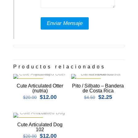
Productos relacionados
EN OFERTA
EN OFERTA
Cute Articulated Otter
Pito / Silbato – Bandera
(nutria)
de Costa Rica
El
El
El
El
$
12.00
$
2.25
$
20.00
$
4.50
precio
precio
precio
precio
original
actual
original
actual
era:
es:
era:
es:
$20.00.
$12.00.
$4.50.
$2.25.
EN OFERTA
Cute Articulated Dog
102
El
El
$
12.00
$
20.00