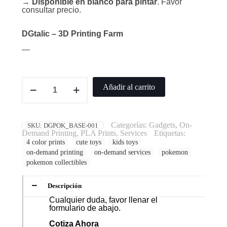
→
Disponible en blanco para pintar
. Favor
consultar precio.
DGtalic – 3D Printing Farm
—
Pokemon
Añadir al carrito
con
base
cantidad
Categorías:
Gadgets
,
On-
SKU:
DGPOK_BASE-001
Demand Printing
,
PLA Prints
,
Services
Etiquetas:
4 color prints
cute toys
kids toys
on-demand printing
on-demand services
pokemon
pokemon collectibles
Descripción
Cualquier duda, favor llenar el
formulario de abajo.
Cotiza Ahora