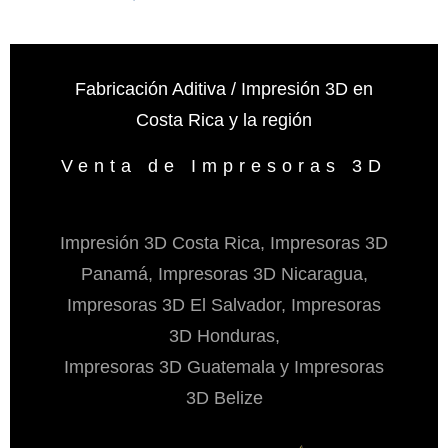
precio
precio
original
actual
era:
es:
$20.00.
$12.00.
Fabricación Aditiva / Impresión 3D en
Costa Rica y la región
Venta de Impresoras 3D
Impresión 3D Costa Rica, Impresoras 3D
Panamá, Impresoras 3D Nicaragua,
Impresoras 3D El Salvador, Impresoras
3D Honduras,
Impresoras 3D Guatemala y Impresoras
3D Belize