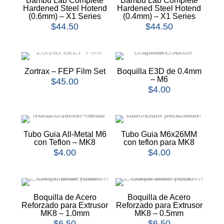
Bambu Lab Complete
Bambu Lab Complete
Hardened Steel Hotend
Hardened Steel Hotend
(0.6mm) – X1 Series
(0.4mm) – X1 Series
$
44.50
$
44.50
Zortrax – FEP Film Set
Boquilla E3D de 0.4mm
– M6
$
45.00
$
4.00
Tubo Guia All-Metal M6
Tubo Guia M6x26MM
con Teflon – MK8
con teflon para MK8
$
4.00
$
4.00
Boquilla de Acero
Boquilla de Acero
Reforzado para Extrusor
Reforzado para Extrusor
MK8 – 1.0mm
MK8 – 0.5mm
$
6.50
$
6.50