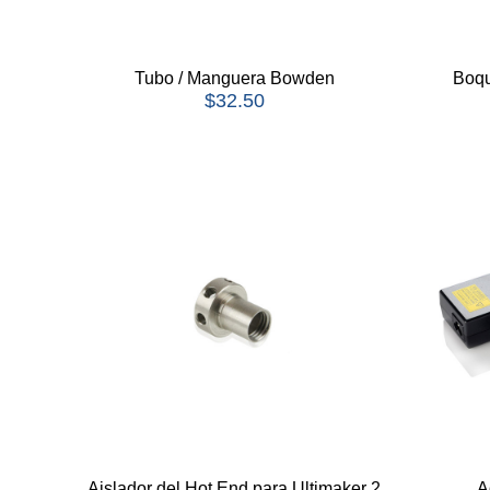
Tubo / Manguera Bowden
Boqu
$
32.50
Aislador del Hot End para Ultimaker 2
A