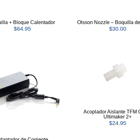
illa + Bloque Calentador
Olsson Nozzle – Boquilla d
$
64.95
$
30.00
Acoplador Aislante TFM
Ultimaker 2+
$
24.95
daptador de Corriente