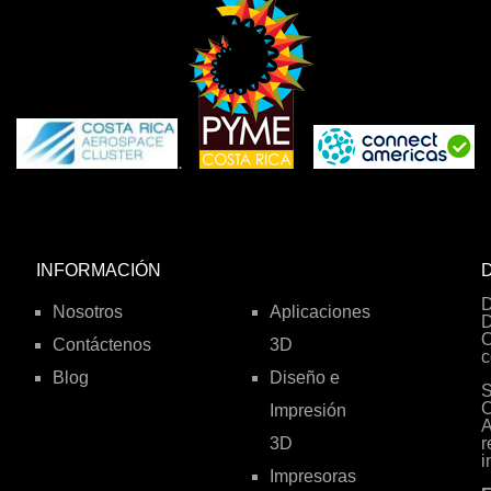
.
INFORMACIÓN
D
D
Nosotros
Aplicaciones
D
O
Contáctenos
3D
c
Blog
Diseño e
S
C
Impresión
A
3D
r
i
Impresoras