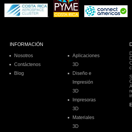
.
INFORMACIÓN
D
D
Nosotros
Aplicaciones
D
O
Contáctenos
3D
c
Blog
Diseño e
S
C
Impresión
A
3D
r
i
Impresoras
E
3D
Materiales
3D