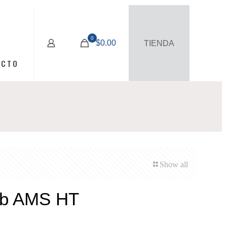
0
$0.00
TIENDA
ACTO
Show all
b AMS HT