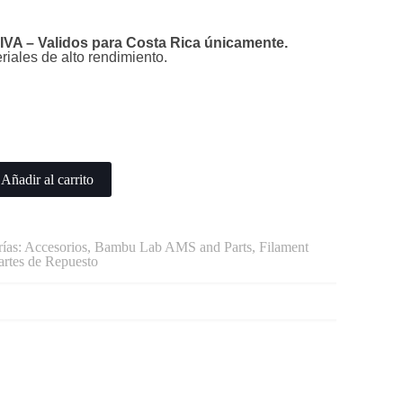
IVA – Validos para Costa Rica únicamente.
iales de alto rendimiento.
Añadir al carrito
ías:
Accesorios
,
Bambu Lab AMS and Parts
,
Filament
artes de Repuesto