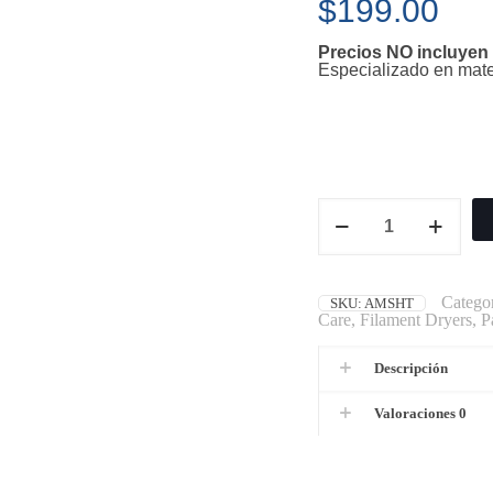
$
199.00
Precios NO incluyen 
Especializado en mater
Categor
SKU:
AMSHT
Care
,
Filament Dryers
,
P
Descripción
Valoraciones
0