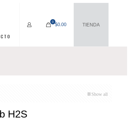
0
$0.00
TIENDA
ACTO
Show all
b H2S