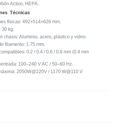
arbón Activo, HEPA.
ones Técnicas
es físicas: 492×514×626 mm.
 30 kg.
l chasis: Aluminio, acero, plástico y vidrio.
e filamento: 1.75 mm.
compatibles: 0.2 / 0.4 / 0.6 / 0.8 mm (0.4 mm
e entrada: 100–240 V AC / 50–60 Hz.
 máxima: 2050W@220V / 1170 W@110 V