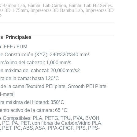
:
Bambu Lab
,
Bambu Lab Carbon
,
Bambu Lab H2 Series
,
ras 3D 1.75mm
,
Impresoras 3D Bambu Lab
,
Impresoras 3D
b
as Principales
a: FFF / FDM
e Construcción (XYZ): 340*320*340 mm³
 máxima del cabezal: 1,000 mm/s
ón máxima del cabezal: 20,000mm/s2
ra de la cama: hasta 120°C
 de la cama:Textured PEI plate, Smooth PEI Plate
l-metal
ra máxima del Hotend: 350°C
nto activo de la cámara: 65 °C
s Compatibles: PLA, PETG, TPU, PVA, BVOH,
 PC, PA, PET, con fibras de Carbón/vidrio PLA,
 PET, PC, ABS, ASA, PPA-CF/GF, PPS, PPS-