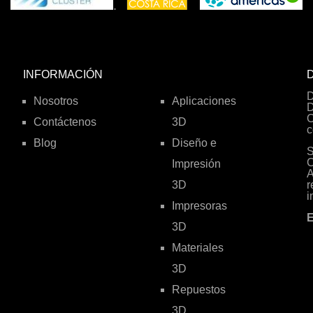
.
INFORMACIÓN
D
D
Nosotros
Aplicaciones
D
O
Contáctenos
3D
c
Blog
Diseño e
S
C
Impresión
A
3D
r
i
Impresoras
E
3D
Materiales
3D
Repuestos
3D