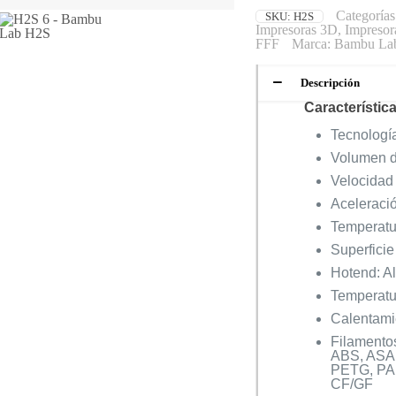
Categorías
SKU:
H2S
Impresoras 3D
,
Impreso
FFF
Marca:
Bambu La
Descripción
Característic
Tecnologí
Volumen d
Velocidad
Aceleraci
Temperatu
Superficie
Hotend: Al
Temperatu
Calentamie
Filamento
ABS, ASA,
PETG, PA,
CF/GF