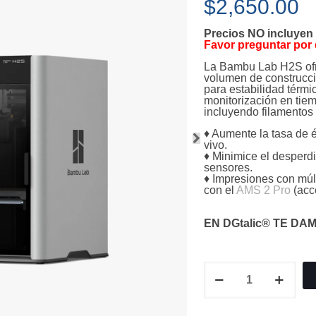
$
2,650.00
Precios NO incluyen 
Favor preguntar por 
La Bambu Lab H2S ofre
volumen de construcc
para estabilidad térm
monitorización en tiem
incluyendo filamentos 
♦ Aumente la tasa de é
vivo.
♦ Minimice el desperdi
sensores.
♦ Impresiones con múl
con el
AMS 2 Pro
(acce
EN DGtalic® TE DA