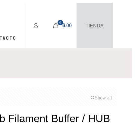
0
$
0.00
TIENDA
TACTO
Show all
 Filament Buffer / HUB