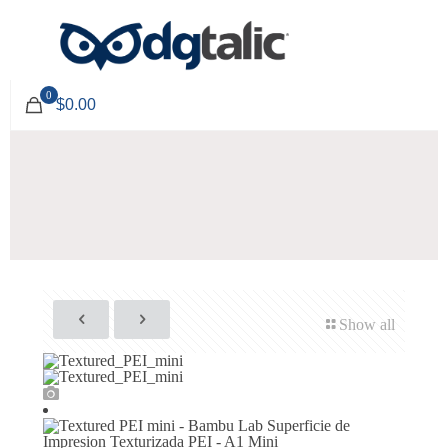
0
$0.00
Show all