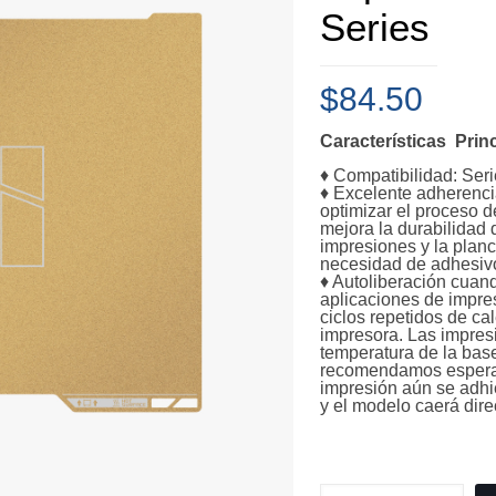
Series
$
84.50
Características Prin
♦ Compatibilidad: Ser
♦ Excelente adherenci
optimizar el proceso d
mejora la durabilidad 
impresiones y la planc
necesidad de adhesivo
♦ Autoliberación cuand
aplicaciones de impre
ciclos repetidos de ca
impresora. Las impres
temperatura de la bas
recomendamos esperar
impresión aún se adhie
y el modelo caerá dir