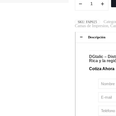
Categor
SKU:
FAP025
Camas de Impresion
,
Cam
Descripción
DGtalic – Dis
Rica y la regi
Cotiza Ahora