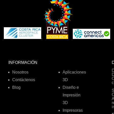
.
INFORMACIÓN
D
D
Nosotros
Aplicaciones
D
O
Contáctenos
3D
c
Blog
Diseño e
S
C
Impresión
A
3D
r
i
Impresoras