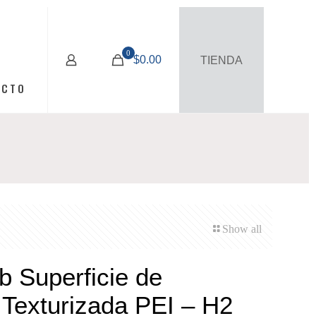
0
$0.00
TIENDA
ACTO
Show all
 Superficie de
 Texturizada PEI – H2