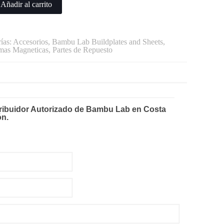
Añadir al carrito
ías:
Accesorios
,
Bambu Lab Buildplates and Sheets
,
as Magneticas
,
Partes de Repuesto
tribuidor Autorizado de Bambu Lab en Costa
ón.