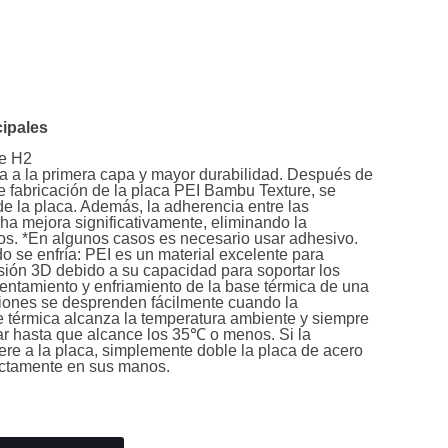
cipales
ie H2
a a la primera capa y mayor durabilidad. Después de
e fabricación de la placa PEI Bambu Texture, se
de la placa. Además, la adherencia entre las
ha mejora significativamente, eliminando la
s. *En algunos casos es necesario usar adhesivo.
o se enfría: PEI es un material excelente para
sión 3D debido a su capacidad para soportar los
lentamiento y enfriamiento de la base térmica de una
iones se desprenden fácilmente cuando la
e térmica alcanza la temperatura ambiente y siempre
 hasta que alcance los 35℃ o menos. Si la
re a la placa, simplemente doble la placa de acero
ectamente en sus manos.