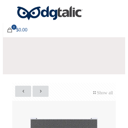
0
$0.00
Show all