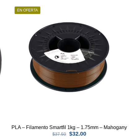
EN OFERTA
PLA – Filamento Smartfil 1kg – 1.75mm – Mahogany
El
El
$
32.00
$
37.50
precio
precio