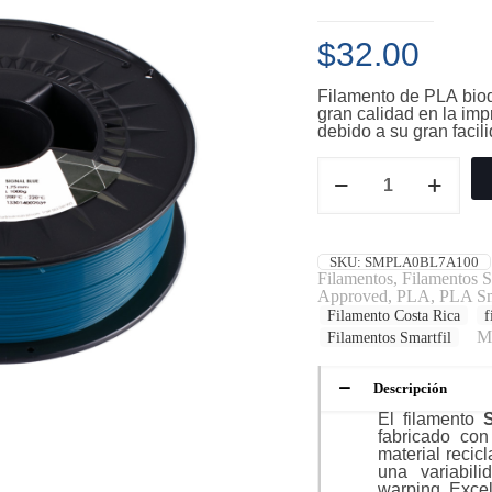
$
32.00
Filamento de PLA bio
gran calidad en la imp
debido a su gran facil
PLA
-
Filamento
Smartfil
1kg
-
SKU:
SMPLA0BL7A100
1.75mm
Filamentos
,
Filamentos S
-
Approved
,
PLA
,
PLA Sm
Signal
Filamento Costa Rica
f
Blue
M
Filamentos Smartfil
cantidad
Descripción
El filamento
S
fabricado con
material recic
una variabi
warping. Excel