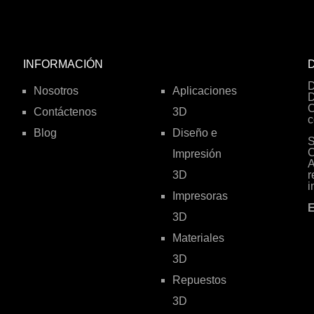
INFORMACIÓN
D
D
Nosotros
Aplicaciones
D
O
Contáctenos
3D
c
Blog
Diseño e
S
C
Impresión
A
3D
r
i
Impresoras
E
3D
Materiales
3D
Repuestos
3D