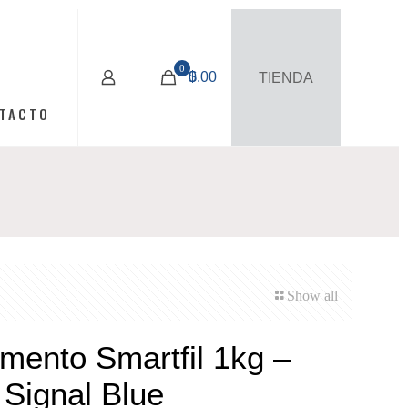
0
$
0.00
TIENDA
TACTO
Show all
mento Smartfil 1kg –
Signal Blue