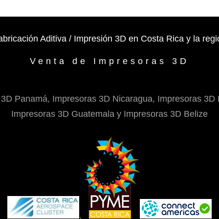
original
actual
era:
es:
$37.50.
$32.00.
abricación Aditiva / Impresión 3D en Costa Rica y la regi
Venta de Impresoras 3D
 3D Panamá, Impresoras 3D Nicaragua, Impresoras 3D 
Impresoras 3D Guatemala y Impresoras 3D Belize
.