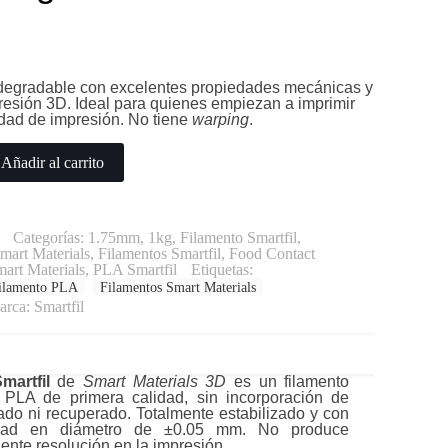
degradable con excelentes propiedades mecánicas y
resión 3D. Ideal para quienes empiezan a imprimir
idad de impresión. No tiene
warping
.
Añadir al carrito
Categorías:
1.75mm
,
1kg
,
Filamento Smartfil
,
mart Materials
,
Filamentos Smartfil
,
Food Contact
art Materials
,
PLA Smartfil
Etiquetas:
ilamento PLA
Filamentos Smart Materials
arca:
Smartfil
martfil
de
Smart Materials 3D
es un filamento
 PLA de primera calidad, sin incorporación de
lado ni recuperado. Totalmente estabilizado y con
lidad en diámetro de ±0.05 mm. No produce
ente resolución en la impresión.