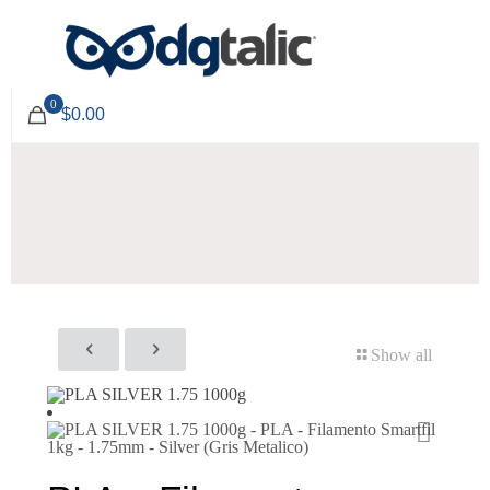
0
$0.00
Show all