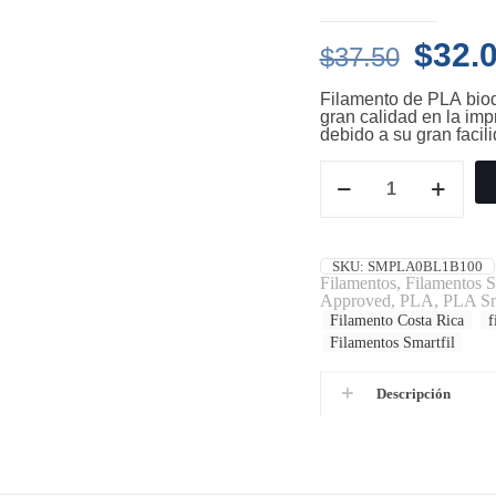
El
$
32.
$
37.50
preci
Filamento de PLA bio
origin
gran calidad en la imp
debido a su gran facil
era:
PLA
$37.5
-
Filamento
Smartfil
1kg
-
SKU:
SMPLA0BL1B100
2.85mm
Filamentos
,
Filamentos S
-
Approved
,
PLA
,
PLA Sm
Celeste
Filamento Costa Rica
f
(Sapphire)
Filamentos Smartfil
cantidad
Descripción