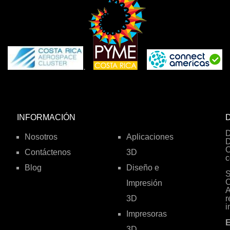
.
INFORMACIÓN
D
D
Nosotros
Aplicaciones
D
O
Contáctenos
3D
c
Blog
Diseño e
S
C
Impresión
A
3D
r
i
Impresoras
E
3D