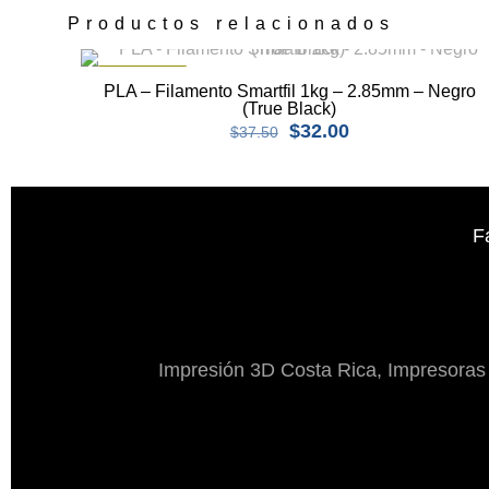
Productos relacionados
EN OFERTA
PLA – Filamento Smartfil 1kg – 2.85mm – Negro
(True Black)
El
El
$
32.00
$
37.50
precio
precio
original
actual
era:
es:
$37.50.
$32.00.
F
Impresión 3D Costa Rica, Impresoras