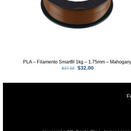
PLA – Filamento Smartfil 1kg – 1.75mm – Mahogan
$
32.00
$
37.50
F