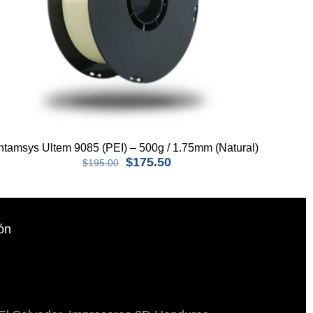
Intamsys Ultem 9085 (PEI) – 500g / 1.75mm (Natural)
$
175.50
$
195.00
ón