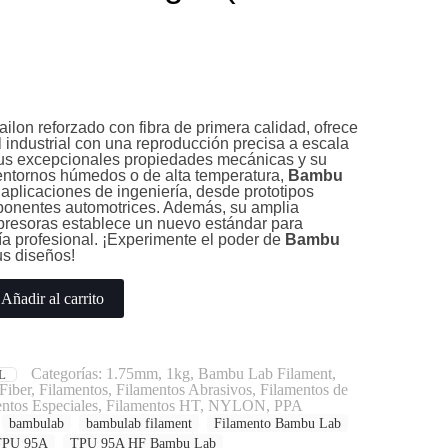
nailon reforzado con fibra de primera calidad, ofrece
 industrial con una reproducción precisa a escala
us excepcionales propiedades mecánicas y su
 entornos húmedos o de alta temperatura,
Bambu
 aplicaciones de ingeniería, desde prototipos
onentes automotrices. Además, su amplia
presoras establece un nuevo estándar para
ía profesional. ¡Experimente el poder de
Bambu
us diseños!
Añadir al carrito
Categorías:
1.75mm
,
1kg
,
Bambu Lab Filament
,
L
Fiber
,
Filamentos
,
Filamentos Abrasivos
,
Filamentos de
ntos Especiales
,
Filamentos HT
,
NYLON
,
PPA
bambulab
bambulab filament
Filamento Bambu Lab
TPU 95A
TPU 95A HF Bambu Lab