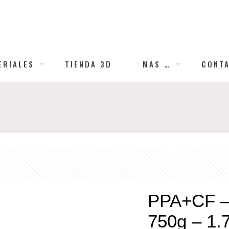
ERIALES
TIENDA 3D
MAS …
CONT
PPA+CF –
750g – 1.