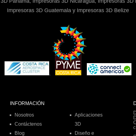
 3D Panamá, Impresoras 3D Nicaragua, Impresoras 3D 
Impresoras 3D Guatemala y Impresoras 3D Belize
.
INFORMACIÓN
D
D
Nosotros
Aplicaciones
D
O
Contáctenos
3D
c
Blog
Diseño e