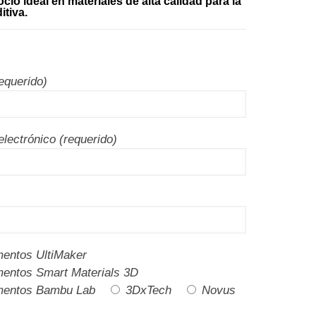
ocio ideal en materiales de alta calidad para la
itiva.
equerido)
electrónico (requerido)
mentos UltiMaker
mentos Smart Materials 3D
mentos Bambu Lab
3DxTech
Novus