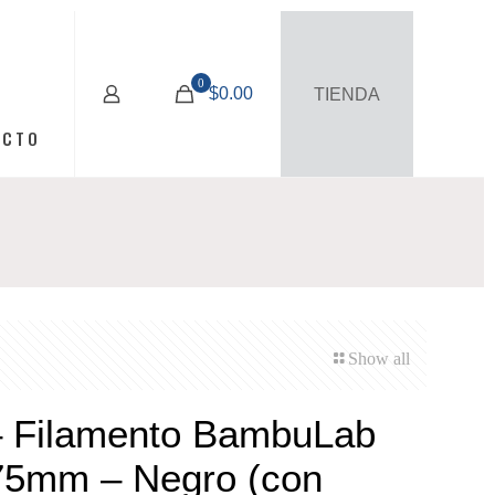
0
$0.00
TIENDA
ACTO
Show all
 Filamento BambuLab
75mm – Negro (con