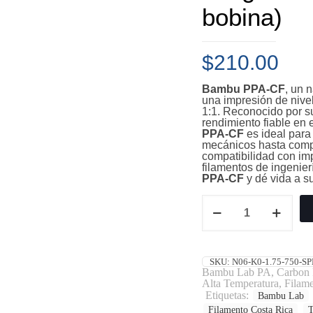
bobina)
$
210.00
Bambu PPA-CF
, un 
una impresión de nivel
1:1. Reconocido por s
rendimiento fiable en
PPA-CF
es ideal para
mecánicos hasta comp
compatibilidad con im
filamentos de ingenier
PPA-CF
y dé vida a s
SKU:
N06-K0-1.75-750-SP
Bambu Lab PA
,
Carbon 
Alta Temperatura
,
Filame
Etiquetas:
Bambu Lab
Filamento Costa Rica