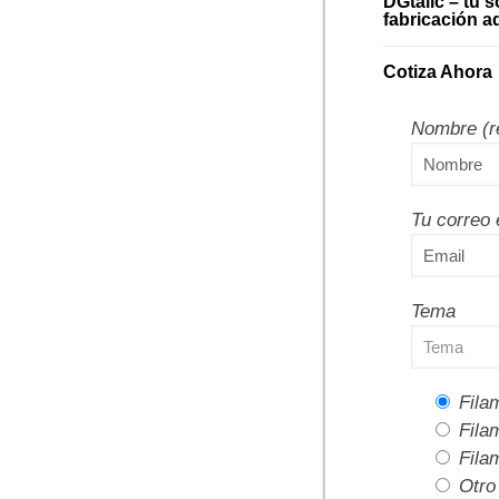
DGtalic – tu s
fabricación ad
Cotiza Ahora
Nombre (r
Tu correo 
Tema
Fila
Fila
Fila
Otro